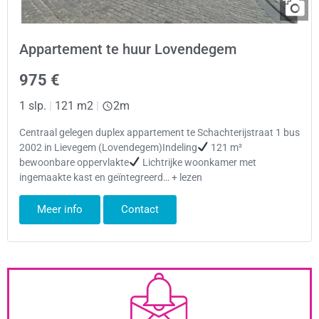
Appartement te huur Lovendegem
975 €
1 slp.
|
121 m2
|
2m
Centraal gelegen duplex appartement te Schachterijstraat 1 bus
2002 in Lievegem (Lovendegem)Indeling
121 m²
bewoonbare oppervlakte
Lichtrijke woonkamer met
ingemaakte kast en geïntegreerd… + lezen
Meer info
Contact