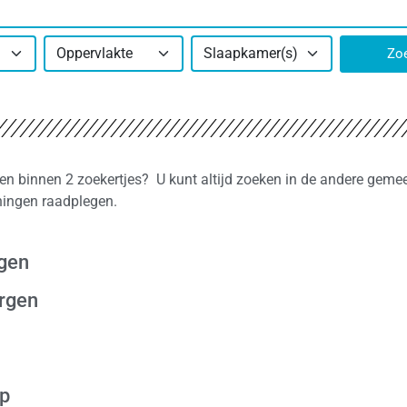
Oppervlakte
Slaapkamer(s)
Zo
den binnen 2 zoekertjes? U kunt altijd zoeken in de andere geme
ningen raadplegen.
rgen
ergen
op