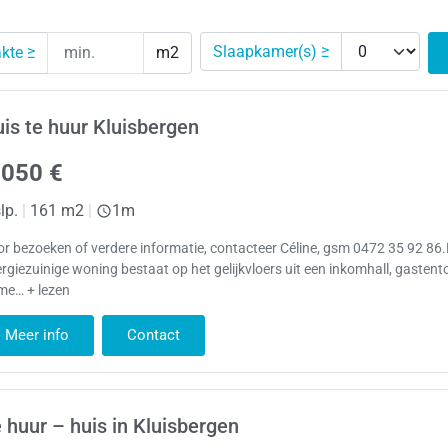
Slaapkamer(s) ≥
kte ≥
m2
is te huur Kluisbergen
.050 €
lp.
|
161 m2
|
1m
r bezoeken of verdere informatie, contacteer Céline, gsm 0472 35 92 86
rgiezuinige woning bestaat op het gelijkvloers uit een inkomhall, gastento
me… + lezen
Meer info
Contact
 huur – huis in Kluisbergen