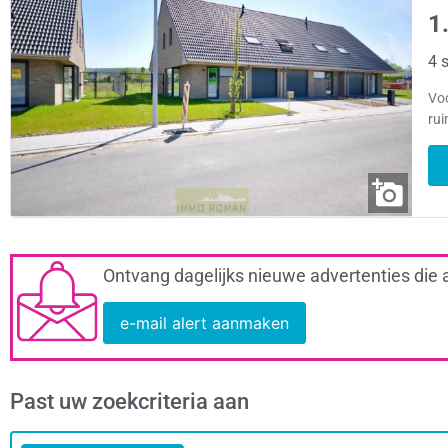
1
4 s
Voo
rui
Ontvang dagelijks nieuwe advertenties die 
e-mail alert aanmaken
Past uw zoekcriteria aan