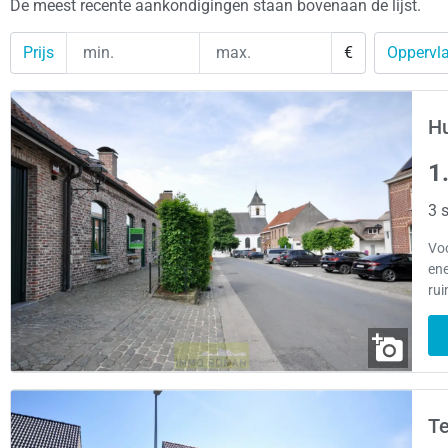
De meest recente aankondigingen staan bovenaan de lijst.
Prijs
€
Oppervla
Hu
1
3 s
Voo
ene
rui
Te