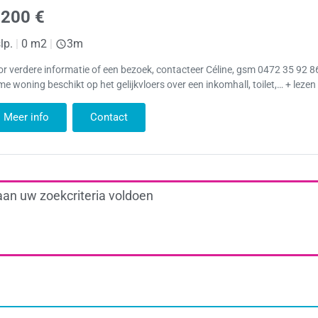
.200 €
lp.
|
0 m2
|
3m
r verdere informatie of een bezoek, contacteer Céline, gsm 0472 35 92 
me woning beschikt op het gelijkvloers over een inkomhall, toilet,… + lezen
Meer info
Contact
aan uw zoekcriteria voldoen