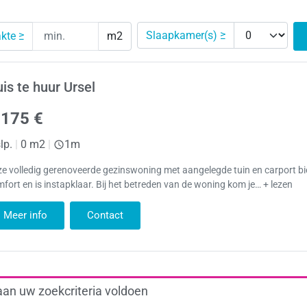
Slaapkamer(s) ≥
kte ≥
m2
is te huur Ursel
.175 €
lp.
|
0 m2
|
1m
e volledig gerenoveerde gezinswoning met aangelegde tuin en carport bie
fort en is instapklaar. Bij het betreden van de woning kom je… + lezen
Meer info
Contact
aan uw zoekcriteria voldoen