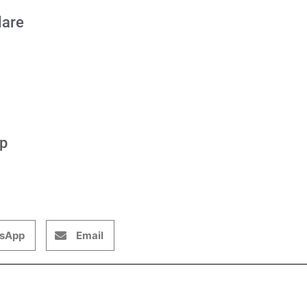
lare
op
sApp
Email