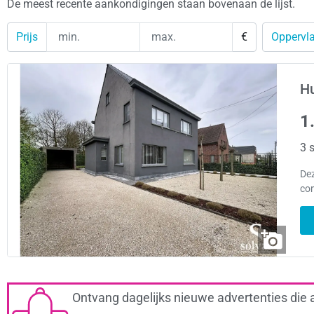
De meest recente aankondigingen staan bovenaan de lijst.
Prijs
€
Oppervla
Hu
1
3 s
Dez
com
Ontvang dagelijks nieuwe advertenties die 