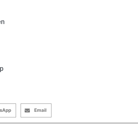
en
op
sApp
Email