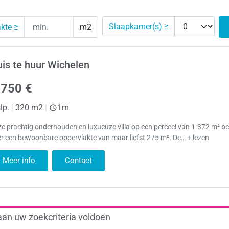
Slaapkamer(s) ≥
kte ≥
m2
is te huur Wichelen
.750 €
lp.
|
320 m2
|
1m
e prachtig onderhouden en luxueuze villa op een perceel van 1.372 m² be
r een bewoonbare oppervlakte van maar liefst 275 m². De… + lezen
Meer info
Contact
aan uw zoekcriteria voldoen