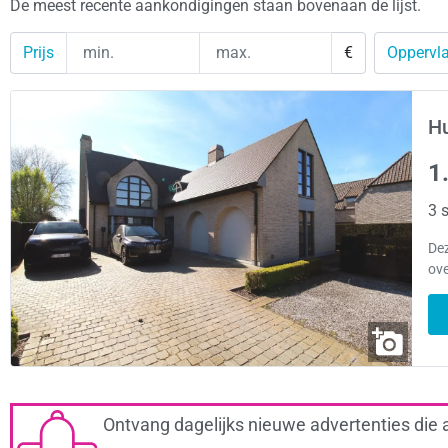
De meest recente aankondigingen staan bovenaan de lijst.
Prijs
€
Oppervla
Hu
1
3 s
Dez
ove
Ontvang dagelijks nieuwe advertenties die 