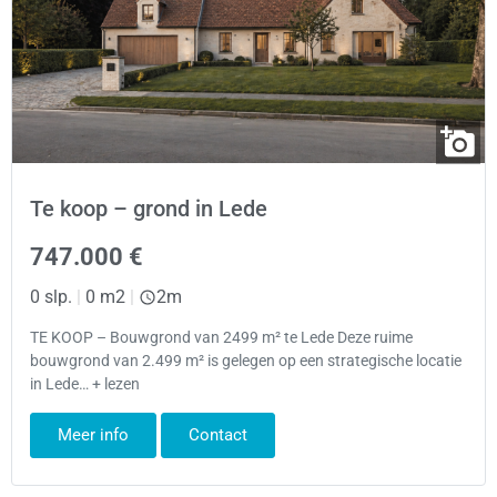
Te koop – grond in Lede
747.000 €
0 slp.
|
0 m2
|
2m
TE KOOP – Bouwgrond van 2499 m² te Lede Deze ruime
bouwgrond van 2.499 m² is gelegen op een strategische locatie
in Lede… + lezen
Meer info
Contact