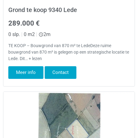
Grond te koop 9340 Lede
289.000 €
0 slp.
|
0 m2
|
2m
TE KOOP – Bouwgrond van 870 m² te LedeDeze ruime
bouwgrond van 870 m² is gelegen op een strategische locatie te
Lede. Dit… + lezen
Meer info
Contact