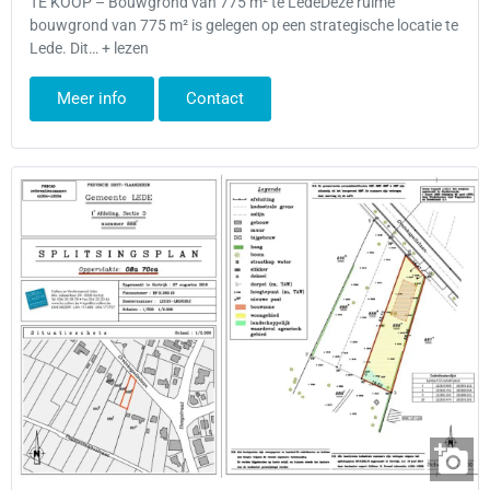
TE KOOP – Bouwgrond van 775 m² te LedeDeze ruime
bouwgrond van 775 m² is gelegen op een strategische locatie te
Lede. Dit… + lezen
Meer info
Contact