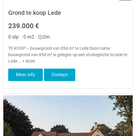
Grond te koop Lede
239.000 €
0 slp.
|
0 m2
|
2m
TE KOOP – bouwgrond van 854 m² te Lede Deze ruime
bouwgrond van 854 m² is gelegen op een strategische locatie te
Lede…. + lezen
Meer info
Contact