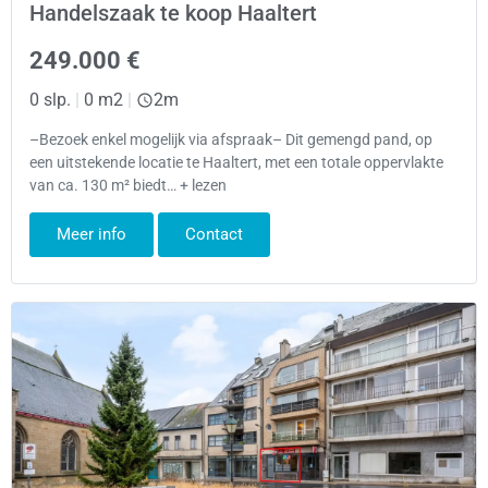
Handelszaak te koop Haaltert
249.000 €
0 slp.
|
0 m2
|
2m
–Bezoek enkel mogelijk via afspraak– Dit gemengd pand, op
een uitstekende locatie te Haaltert, met een totale oppervlakte
van ca. 130 m² biedt… + lezen
Meer info
Contact