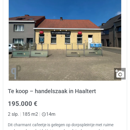
Te koop – handelszaak in Haaltert
195.000 €
2 slp.
|
185 m2
|
14m
Dit charmant cafeetje is gelegen op dorpspleintje met ruime