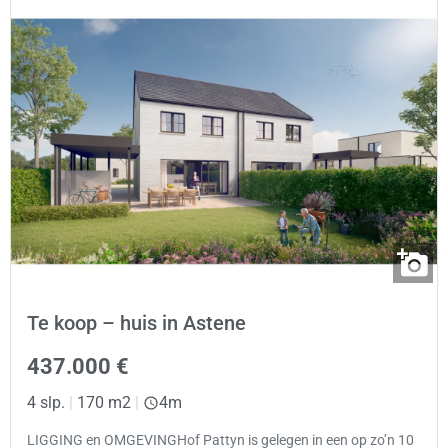
Te koop – huis in Astene
437.000 €
4 slp.
|
170 m2
|
4m
LIGGING en OMGEVINGHof Pattyn is gelegen in een op zo’n 10