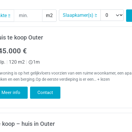
Slaapkamer(s) ≥
kte ≥
m2
is te koop Outer
45.000 €
lp.
|
120 m2
|
1m
woning is op het gelijkvloers voorzien van een ruime woonkamer, een apa
ken en een berging.Op de eerste verdieping is er een… + lezen
Meer info
Contact
 koop – huis in Outer