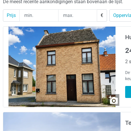
De meest recente aankondigingen staan bovenaan de lijst.
Prijs
€
Oppervla
Hu
2
2 s
De 
keu
Te