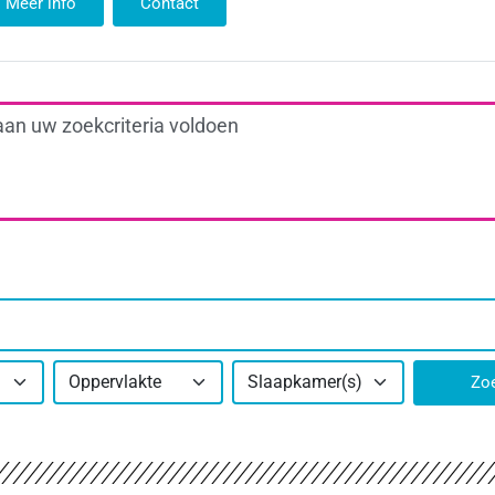
Meer info
Contact
aan uw zoekcriteria voldoen
Oppervlakte
Slaapkamer(s)
Zo