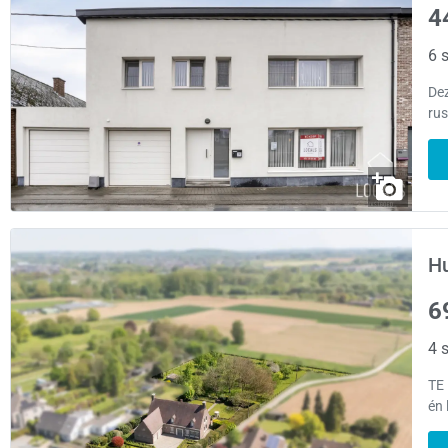
4
6 s
Dez
rus
Hu
6
4 s
TE
én 