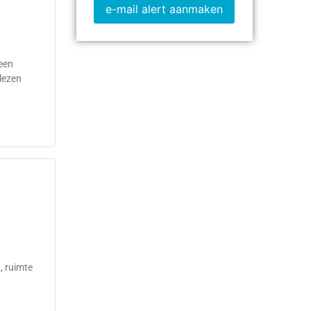
e-mail alert aanmaken
 een
 lezen
, ruimte