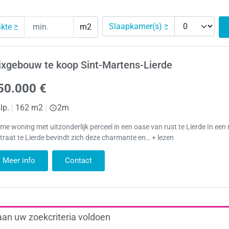
Slaapkamer(s) ≥
kte ≥
m2
xgebouw te koop Sint-Martens-Lierde
50.000 €
lp.
|
162 m2
|
2m
me woning met uitzonderlijk perceel in een oase van rust te Lierde In een 
straat te Lierde bevindt zich deze charmante en… + lezen
Meer info
Contact
aan uw zoekcriteria voldoen