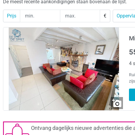
De meest recente aankondigingen staan bovenaan de lijst.
Prijs
€
Oppervla
Mi
5
4 s
Rui
zij
Ontvang dagelijks nieuwe advertenties die 