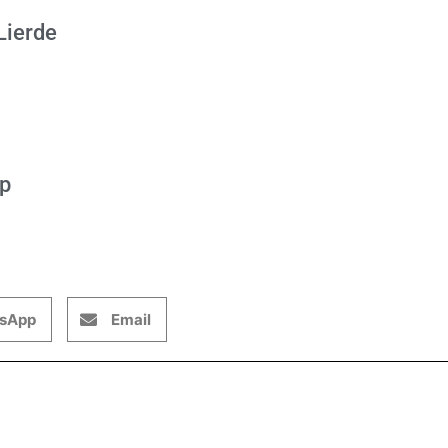
Lierde
op
sApp
Email