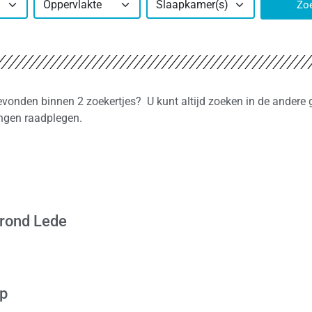
Oppervlakte
Slaapkamer(s)
Zo
gevonden binnen 2 zoekertjes? U kunt altijd zoeken in de ander
ingen raadplegen.
 rond Lede
op