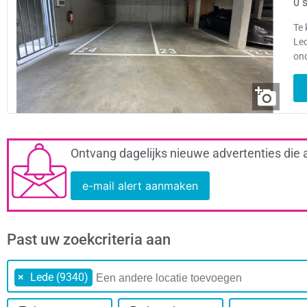
0 s
Te 
Led
on
Ontvang dagelijks nieuwe advertenties die 
e-mail alert aanmaken
Past uw zoekcriteria aan
×
Lede (9340)