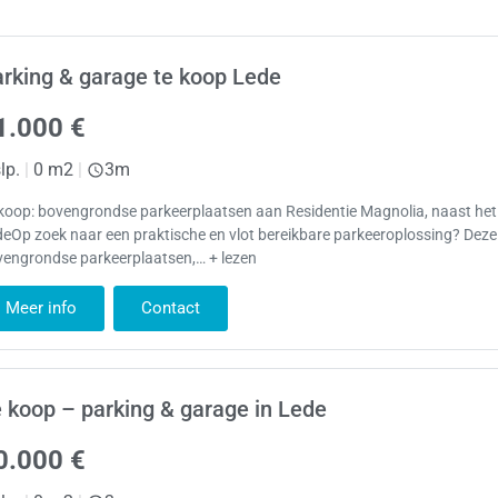
rking & garage te koop Lede
1.000 €
lp.
|
0 m2
|
3m
koop: bovengrondse parkeerplaatsen aan Residentie Magnolia, naast het 
eOp zoek naar een praktische en vlot bereikbare parkeeroplossing? Deze
vengrondse parkeerplaatsen,… + lezen
Meer info
Contact
 koop – parking & garage in Lede
0.000 €