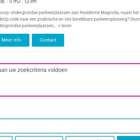
lp.
|
0 m2
|
3m
koop: ondergrondse parkeerplaatsen aan Residentie Magnolia, naast het 
eOp zoek naar een praktische en vlot bereikbare parkeeroplossing? Deze
dergrondse parkeerplaatsen,… + lezen
Meer info
Contact
aan uw zoekcriteria voldoen