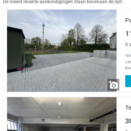
De meest recente aankondigingen staan bovenaan de lijst.
Pa
1
0 s
Te 
Led
bo
Te
3