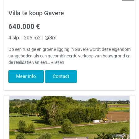
Villa te koop Gavere
640.000 €
4 slp.
|
205 m2
|
3m
Op een rustige en groene ligging in Gavere wordt deze eigendom
aangeboden als een gecombineerde verkoop van bouwgrond en
de realisatie van een… + lezen
Meer info
Contact