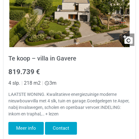
Te koop – villa in Gavere
819.739 €
4 slp.
|
218 m2
|
3m
LAATSTE WONING. Kwalitatieve energiezuinige moderne
nieuwbouwvilla met 4 slk, tuin en garage.Goedgelegen te Asper,
nabij invalswegen, scholen en openbaar vervoer.INDELING:
inkom en traphal,… + lezen
Meer info
Contact