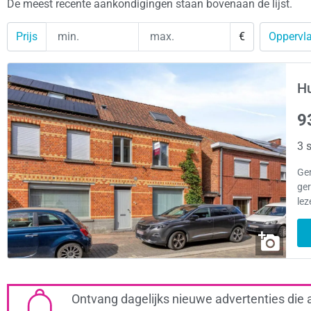
De meest recente aankondigingen staan bovenaan de lijst.
Prijs
€
Oppervla
Hu
9
3 s
Ge
ger
lez
Ontvang dagelijks nieuwe advertenties die 