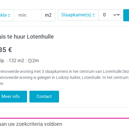
Slaapkamer(s) ≥
kte ≥
m2
is te huur Lotenhulle
35 €
lp.
|
132 m2
|
2m
renoveerde woning met 3 slaapkamers in het centrum van Lotenhulle De
enoveerde woning is gelegen in Lodorp Aalter, Lotenhulle. In het centru
en
Meer info
Contact
aan uw zoekcriteria voldoen