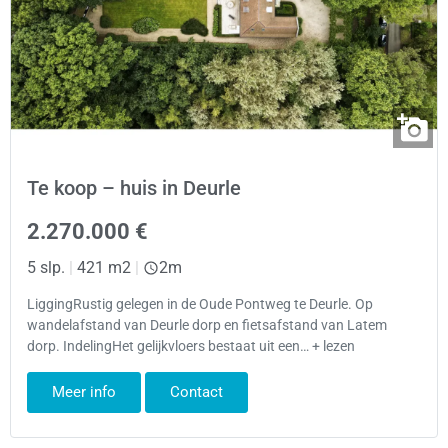
Te koop – huis in Deurle
2.270.000 €
5 slp.
|
421 m2
|
2m
LiggingRustig gelegen in de Oude Pontweg te Deurle. Op
wandelafstand van Deurle dorp en fietsafstand van Latem
dorp. IndelingHet gelijkvloers bestaat uit een… + lezen
Meer info
Contact