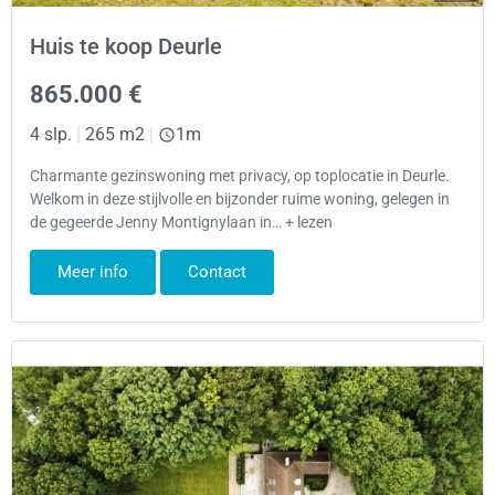
Huis te koop Deurle
865.000 €
4 slp.
|
265 m2
|
1m
Charmante gezinswoning met privacy, op toplocatie in Deurle.
Welkom in deze stijlvolle en bijzonder ruime woning, gelegen in
de gegeerde Jenny Montignylaan in… + lezen
Meer info
Contact